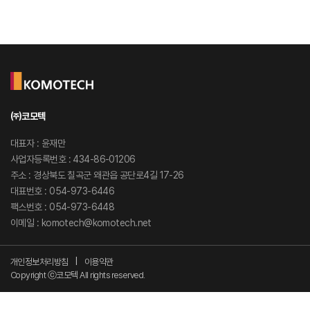
㈜코모텍
대표자 : 윤재만
사업자등록번호 : 434-86-01206
주소 : 경상북도 칠곡군 왜관읍 공단로4길 17-26
대표번호 : 054-973-6446
팩스번호 : 054-973-6448
이메일 : komotech@komotech.net
개인정보처리방침
|
이용약관
Copyright ⓒ코모텍 All rights reserved.